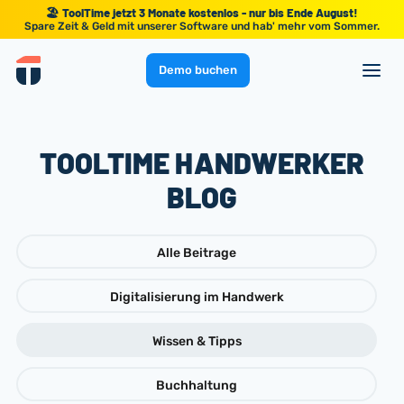
🏖️ ToolTime jetzt 3 Monate kostenlos - nur bis Ende August!
Spare Zeit & Geld mit unserer Software und hab' mehr vom Sommer.
Demo buchen
TOOLTIME HANDWERKER
BLOG
Alle Beitrage
Digitalisierung im Handwerk
Wissen & Tipps
Buchhaltung