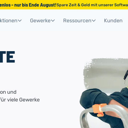
tenlos - nur bis Ende August!
Spare Zeit & Geld mit unserer Soft
ktionen
Gewerke
Ressourcen
Kunden
TE
ion und
für viele Gewerke