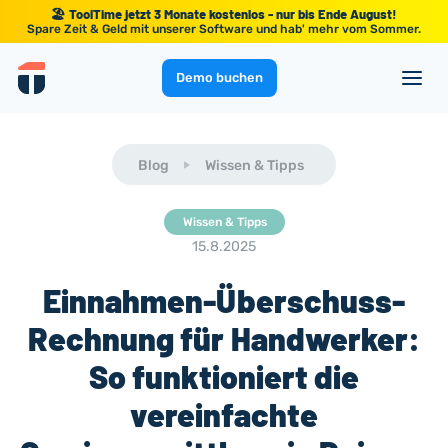
🏖️ ToolTime jetzt 3 Monate kostenlos - nur bis Ende August!
Spare Zeit & Geld mit unserer Software und hab' mehr vom Sommer.
Demo buchen
Blog
Wissen & Tipps
Wissen & Tipps
15.8.2025
Einnahmen-Überschuss-
Rechnung für Handwerker:
So funktioniert die
vereinfachte