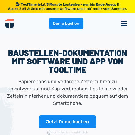
🏖️ ToolTime jetzt 3 Monate kostenlos - nur bis Ende August!
Spare Zeit & Geld mit unserer Software und hab' mehr vom Sommer.
Demo buchen
BAUSTELLEN-DOKUMENTATION
MIT SOFTWARE UND APP VON
TOOLTIME
Papierchaos und verlorene Zettel führen zu
Umsatzverlust und Kopfzerbrechen. Laufe nie wieder
Zetteln hinterher und dokumentiere bequem auf dem
Smartphone.
Jetzt Demo buchen
Kostenlos & unverbindlich