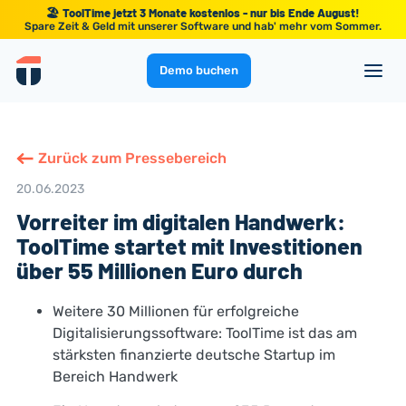
🏖️ ToolTime jetzt 3 Monate kostenlos - nur bis Ende August!
Spare Zeit & Geld mit unserer Software und hab' mehr vom Sommer.
Demo buchen
Zurück zum Pressebereich
20.06.2023
Vorreiter im digitalen Handwerk:
ToolTime startet mit Investitionen
über 55 Millionen Euro durch
Weitere 30 Millionen für erfolgreiche
Digitalisierungssoftware: ToolTime ist das am
stärksten finanzierte deutsche Startup im
Bereich Handwerk