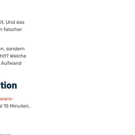
it. Und das
n falscher
en, sondern
hlt? Welche
m Aufwand
tion
xware-
al 15 Minuten,