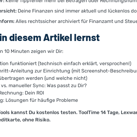
r:
Keine Tippfehler mehr bei Beträgen oder Rechnungsnu
rsicht:
Deine Finanzen sind immer aktuell und lückenlos d
nform:
Alles rechtssicher archiviert für Finanzamt und Steu
in diesem Artikel lernst
n 10 Minuten zeigen wir Dir:
tion funktioniert (technisch einfach erklärt, versprochen!)
hritt-Anleitung zur Einrichtung (mit Screenshot-Beschreib
übertragen werden (und welche nicht)
vs. manueller Sync: Was passt zu Dir?
Rechnung: Dein ROI
g: Lösungen für häufige Probleme
ools kannst Du kostenlos testen. ToolTime 14 Tage, Lexwar
ditkarte, ohne Risiko.