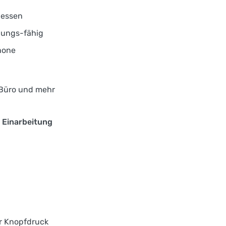
gessen
nungs-fähig
hone
 Büro und mehr
 Einarbeitung
r Knopfdruck