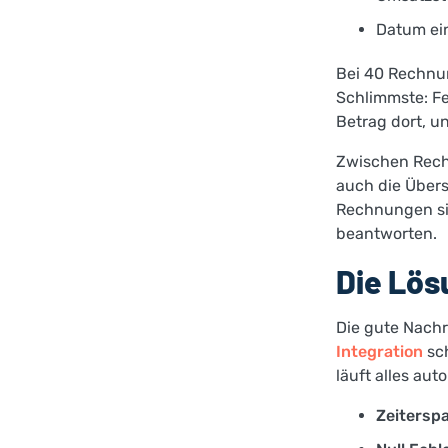
Datum ei
Bei 40 Rechnun
Schlimmste: Fe
Betrag dort, 
Zwischen Rech
auch die Über
Rechnungen si
beantworten.
Die Lös
Die gute Nachr
Integration
sch
läuft alles aut
Zeiterspa