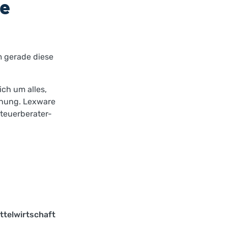
te
m gerade diese
ich um alles,
hnung. Lexware
Steuerberater-
ettelwirtschaft