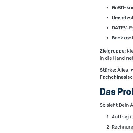
GoBD-kon
Umsatzst
DATEV-Ex
Bankkont
Zielgruppe:
Kle
in die Hand ne
Stärke: Alles,
Fachchinesisc
Das Pro
So sieht Dein A
Auftrag i
Rechnung 