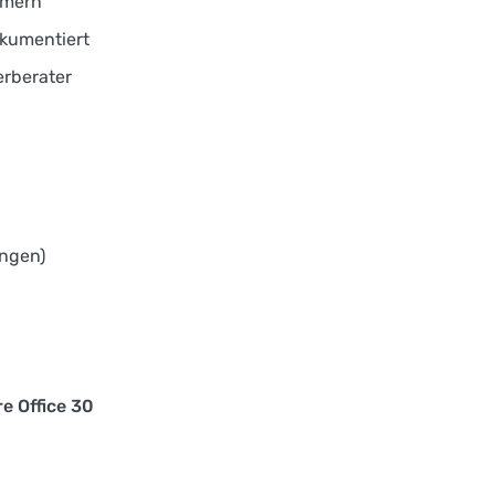
mmern
okumentiert
erberater
ungen)
e Office 30