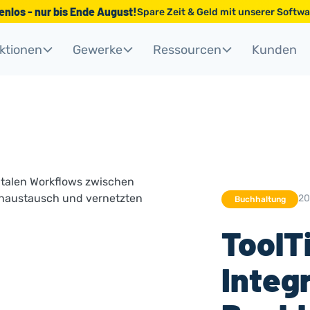
tenlos - nur bis Ende August!
Spare Zeit & Geld mit unserer Soft
ktionen
Gewerke
Ressourcen
Kunden
20
Buchhaltung
ToolT
Integ