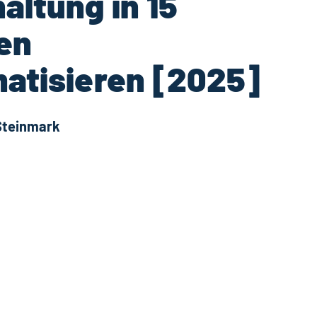
altung in 15
en
atisieren [2025]
Steinmark