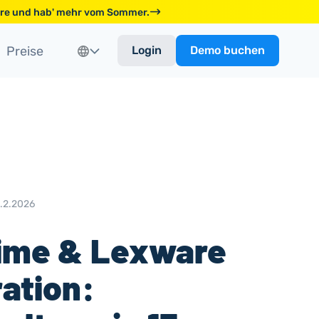
ware und hab' mehr vom Sommer.
Preise
Login
Demo buchen
.2.2026
ime & Lexware
ration: