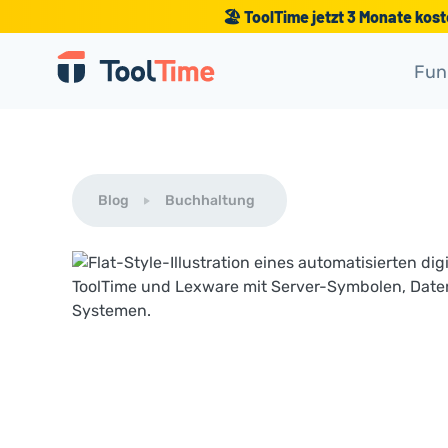
🏖️ ToolTime jetzt 3 Monate kos
Fun
Blog
Buchhaltung