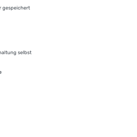
r gespeichert
haltung selbst
e