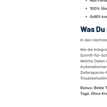
Null Fehle
100% Übe
GoBD-ko
Was Du 
In den nächste
Wie die Integra
Schritt-für-Sc
Welche Daten 
Automatischer 
Zeitersparnis-
Troubleshootin
Bonus: Beide T
Tage. Ohne Kre