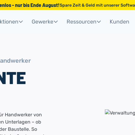
tenlos - nur bis Ende August!
Spare Zeit & Geld mit unserer Soft
ktionen
Gewerke
Ressourcen
Kunden
andwerker
NTE
r Handwerker von
gen Unterlagen – ob
er Baustelle. So