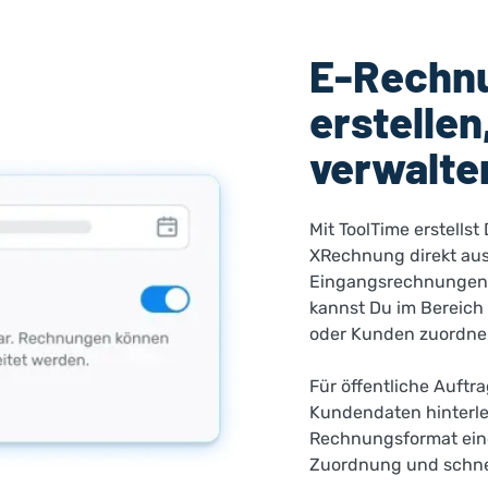
E-Rechnu
erstelle
verwalte
Mit ToolTime erstell
XRechnung direkt au
Eingangsrechnungen 
kannst Du im Bereich
oder Kunden zuordne
Für öffentliche Auftra
Kundendaten hinterle
Rechnungsformat eing
Zuordnung und schne